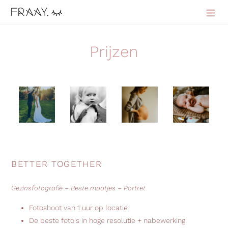
Meteen
naar
Zoeken
Inloggen
Winkelwa
de
content
Prijzen
BETTER TOGETHER
Gezinsfotografie – Beste maatjes – Portret
Fotoshoot van 1 uur op locatie
De beste foto's in hoge resolutie + nabewerking