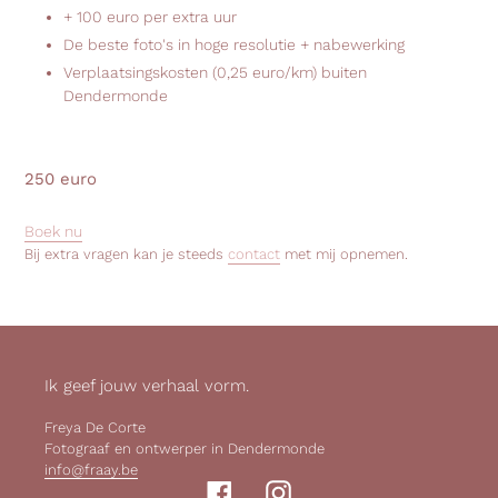
+ 100 euro per extra uur
De beste foto's in hoge resolutie + nabewerking
Verplaatsingskosten (0,25 euro/km) buiten
Dendermonde
250 euro
Boek nu
Bij extra vragen kan je steeds
contact
met mij opnemen.
Ik geef jouw verhaal vorm.
Freya De Corte
Fotograaf en ontwerper in Dendermonde
info@fraay.be
Facebook
Instagram